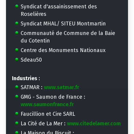
Syndicat d'assainissement des
Roselières
Syndicat MHAL/ SITEU Montmartin
Communauté de Commune de la Baie
du Cotentin
Centre des Monuments Nationaux
Sdeau50
Industries
:
SATMAR :
www.satmar.fr
GMG - Saumon de France :
www.saumonfrance.fr
Faucillion et Cire SARL
La Cité de La Mer :
www.citedelamer.com
La Maison du Biscuit :