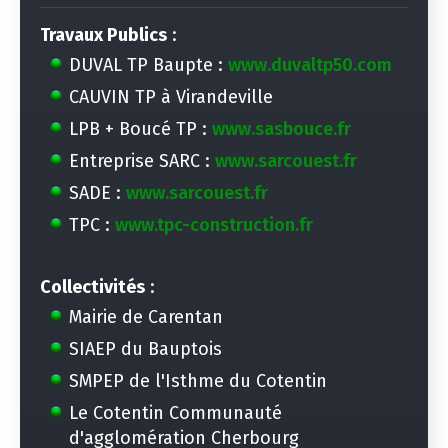
Travaux Publics
:
DUVAL TP Baupte :
www.duvaltp50.com
CAUVIN TP à Virandeville
LPB + Boucé TP :
www.sasbouce.fr
Entreprise SARC :
www.sarcouest.fr
SADE :
www.sarcouest.fr
TPC :
www.tpc-construction.fr
Collectivités
:
Mairie de Carentan
SIAEP du Bauptois
SMPEP de l'Isthme du Cotentin
Le Cotentin Communauté
d'agglomération Cherbourg